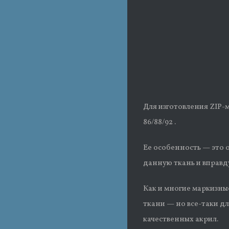
Для изготовления ZIP-
86/88/92 .
Ее особенность — это о
данную ткань и вправду
Как и многие маркизны
ткани — но все-таки д
качественных акрил.