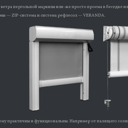
 ветра пергольной маркизы или-же просто проема в беседке и
мы — ZIP-система и система рефлесол — VERANDA.
оему практичны и функциональны. Например от палящего солн