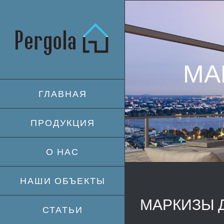
Skip
to
content
МА
ГЛАВНАЯ
ПРОДУКЦИЯ
О НАС
НАШИ ОБЪЕКТЫ
МАРКИЗЫ Д
СТАТЬИ