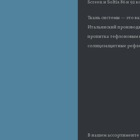
Screen и Soltis 86 и 9
Ткань системы — это в
Итальянский производи
пропитка тефлоновым 
солнцезащитные рефле
В нашем ассортименте 