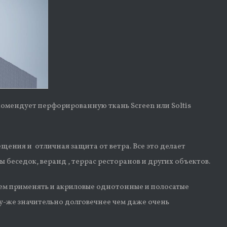
комендует перфорированную ткань Screen или Soltis
ещения и отличная защита от ветра. Все это делает
ы беседок, веранд , террас ресторанов и других объектов.
тем применять и акриловые однотонные и полосатые
у-же значительно долговечнее чем даже очень