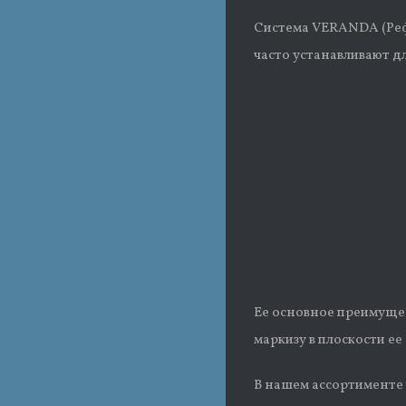
Система VERANDA (Рефл
часто устанавливают дл
Ее основное преимущес
маркизу в плоскости е
В нашем ассортименте 