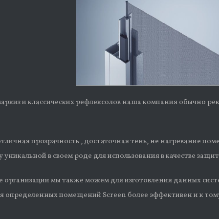
маркиз и классических рефлексолов наша компания обычно ре
тличная прозрачность , достаточная тень, не нагревание пом
 уникальной в своем роде для использования в качестве защит
е организации мы также можем для изготовления данных сис
ля определенных помещений Screen более эффективен и к том