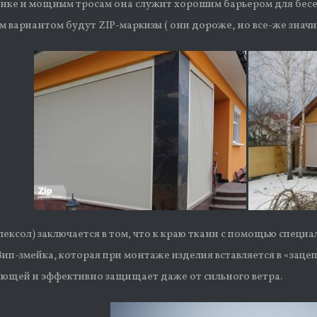
нке и мощным тросам она служит хорошим барьером для бесед
 вариантом будут ZIP-маркизы ( они дороже, но все-же значит
лексол) заключается в том, что к краю ткани с помощью спец
ип-змейка, которая при монтаже изделия вставляется в «заце
яющей и эффективно защищает даже от сильного ветра.